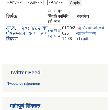
आ
म
प्र
शिर्षक
र्थिक
हि
का
मिति
दस्तावेज
वर्ष
ना
र
आ.व. : २०८१/८२ को
01/20/2
पौषसम्मको खर्च
८१/
मा
आ
पौषसम्मको आय ब्यय
025 -
सार्वजनिकरण
८२
घ
य
विवरण
14:38
(1).pdf
Twitter Feed
Tweets by rajpurmun
महोत्पूर्ण लिंकहरु